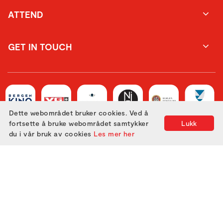
ATTEND
GET IN TOUCH
Dette webområdet bruker cookies. Ved å
fortsette å bruke webområdet samtykker
Lukk
du i vår bruk av cookies
Les mer her
Utviklet med
av
Filmgrail!