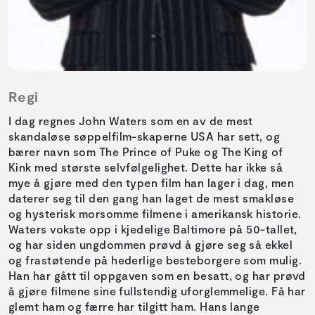
Regi
I dag regnes John Waters som en av de mest
skandaløse søppelfilm-skaperne USA har sett, og
bærer navn som The Prince of Puke og The King of
Kink med største selvfølgelighet. Dette har ikke så
mye å gjøre med den typen film han lager i dag, men
daterer seg til den gang han laget de mest smakløse
og hysterisk morsomme filmene i amerikansk historie.
Waters vokste opp i kjedelige Baltimore på 50-tallet,
og har siden ungdommen prøvd å gjøre seg så ekkel
og frastøtende på hederlige besteborgere som mulig.
Han har gått til oppgaven som en besatt, og har prøvd
å gjøre filmene sine fullstendig uforglemmelige. Få har
glemt ham og færre har tilgitt ham. Hans lange