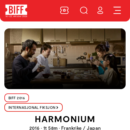
BIFF 2016
INTERNASJONAL FIKSJON
HARMONIUM
2016 • 1t 58m • Frankrike / Japan