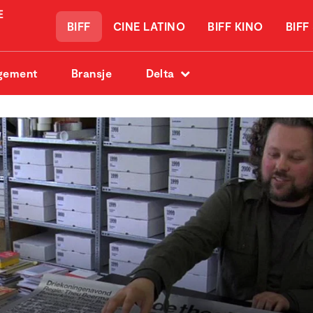
BIFF
CINE LATINO
BIFF KINO
BIFF
gement
Bransje
Delta