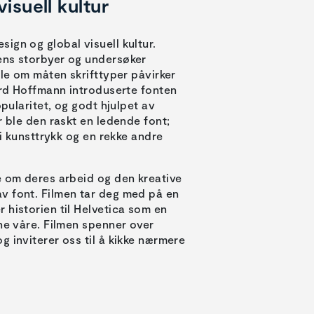
isuell kultur
ign og global visuell kultur.
ens storbyer og undersøker
ale om måten skrifttyper påvirker
uard Hoffmann introduserte fonten
opularitet, og godt hjulpet av
r ble den raskt en ledende font;
 i kunsttrykk og en rekke andre
e om deres arbeid og den kreative
v font. Filmen tar deg med på en
 historien til Helvetica som en
ene våre. Filmen spenner over
 inviterer oss til å kikke nærmere