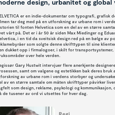
oderne design, urbanitet og global v
ELVETICA er en indie-dokumentar om typografi, grafisk des
ilmen tar deg med på en utforskning av urbane rom i verd
istorien til fonten Helvetica som en del av en større samt
ivet vårt på. Det er i år 50 år siden Max Miedinger og Ed
elvetica, i en tid da sveitsisk design red på en bølge av p
eklamebyråer som solgte denne skrifttypen til sine kliente
en dukket opp i firmalogoer, i skilt for transportsystemer,
ruksområder over hele verden.
egissør Gary Hustwit intervjuer flere anerkjente designer
rosessen, samt om valgene og estetikken bak deres bruk a
tforskning av urbane rom i verdens storbyer og undersøker
el av en større samtale om måten skrifttyper påvirker liv
agfelt som design, reklame, psykologi og kommunikasjon, og
å de tusener av ord vi utsettes for hver dag.
Regi