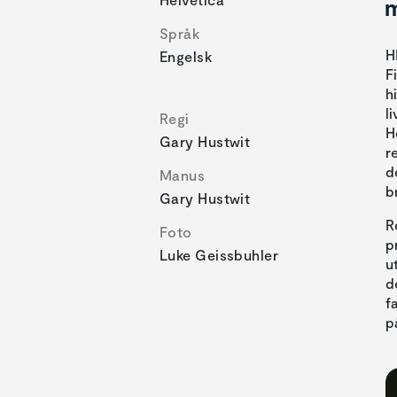
m
Språk
H
Engelsk
F
h
l
Regi
H
Gary Hustwit
r
d
Manus
b
Gary Hustwit
R
Foto
p
Luke Geissbuhler
u
d
f
p