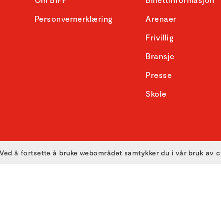
Personvernerklæring
Arenaer
Frivillig
Bransje
Presse
Skole
Ved å fortsette å bruke webområdet samtykker du i vår bruk av 