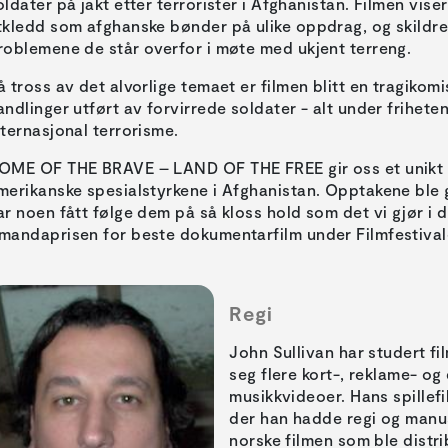
oldater på jakt etter terrorister i Afghanistan. Filmen vis
tkledd som afghanske bønder på ulike oppdrag, og skildre
roblemene de står overfor i møte med ukjent terreng.
å tross av det alvorlige temaet er filmen blitt en tragikom
andlinger utført av forvirrede soldater - alt under frihet
nternasjonal terrorisme.
OME OF THE BRAVE – LAND OF THE FREE gir oss et unikt inn
merikanske spesialstyrkene i Afghanistan. Opptakene ble gj
ar noen fått følge dem på så kloss hold som det vi gjør i 
mandaprisen for beste dokumentarfilm under Filmfestivale
Regi
John Sullivan har studert fi
seg flere kort-, reklame- o
musikkvideoer. Hans spille
der han hadde regi og manus
norske filmen som ble distrib