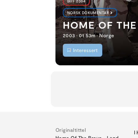
BIFF 2004
NORSK DOKUMENTAR
HOME OF THE 
2003 • 0t 53m • Norge
Interessert
Originaltittel
I
Home Of The Brave - Land