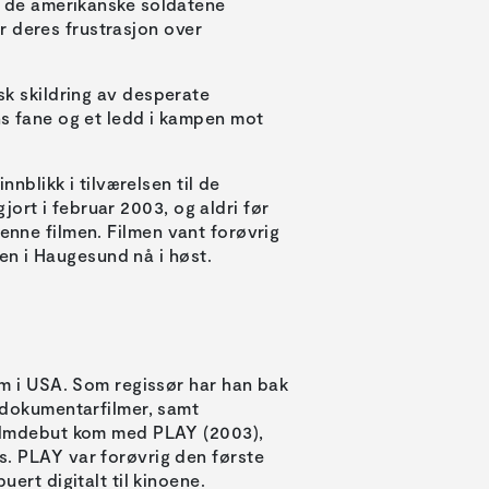
er de amerikanske soldatene
r deres frustrasjon over
isk skildring av desperate
ens fane og et ledd i kampen mot
blikk i tilværelsen til de
ort i februar 2003, og aldri før
denne filmen. Filmen vant forøvrig
n i Haugesund nå i høst.
lm i USA. Som regissør har han bak
g dokumentarfilmer, samt
filmdebut kom med PLAY (2003),
. PLAY var forøvrig den første
uert digitalt til kinoene.