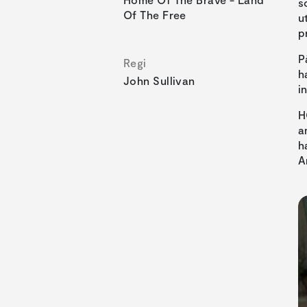
s
Of The Free
u
p
P
Regi
h
John Sullivan
i
H
a
h
A