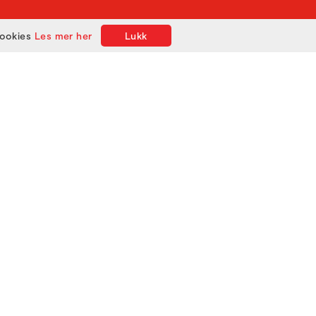
cookies
Les mer her
Lukk