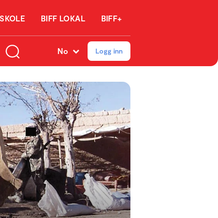
 SKOLE
BIFF LOKAL
BIFF+
No
Logg inn