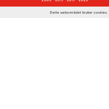
Dette webområdet bruker cookies. 
Utviklet med
av
Filmgrail!