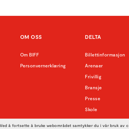
OM OSS
DELTA
Om BIFF
Billettinformasjon
Personvernerklæring
Arenaer
Frivillig
Bransje
Presse
Skole
Ved å fortsette å bruke webområdet samtykker du i vår bruk av 