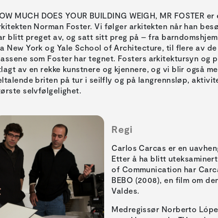
OW MUCH DOES YOUR BUILDING WEIGH, MR FOSTER er et p
rkitekten Norman Foster. Vi følger arkitekten når han be
ar blitt preget av, og satt sitt preg på – fra barndomshj
ia New York og Yale School of Architecture, til flere av
lassene som Foster har tegnet. Fosters arkitektursyn og plas
tlagt av en rekke kunstnere og kjennere, og vi blir også me
eltalende briten på tur i seilfly og på langrennsløp, aktiv
tørste selvfølgelighet.
Regi
Carlos Carcas er en uavhen
Etter å ha blitt uteksaminer
of Communication har Carc
BEBO (2008), en film om d
Valdes.
Medregissør Norberto López