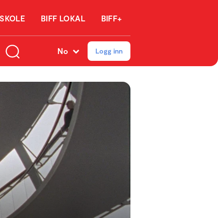
 SKOLE
BIFF LOKAL
BIFF+
No
Logg inn