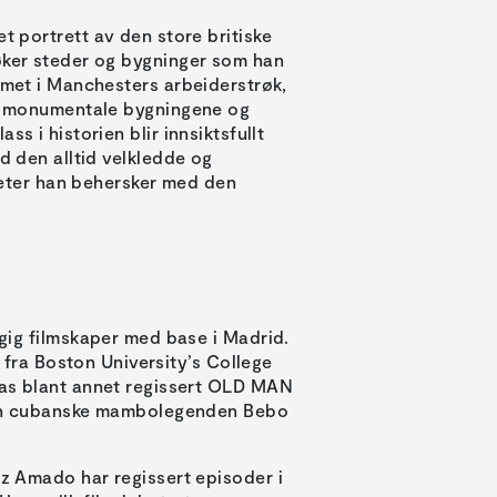
ortrett av den store britiske
søker steder og bygninger som han
emmet i Manchesters arbeiderstrøk,
 de monumentale bygningene og
s i historien blir innsiktsfullt
d den alltid velkledde og
iteter han behersker med den
gig filmskaper med base i Madrid.
t fra Boston University’s College
as blant annet regissert OLD MAN
en cubanske mambolegenden Bebo
 Amado har regissert episoder i