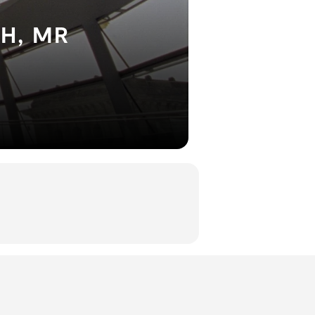
H, MR