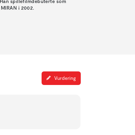
 Han spillefilmdebuterte som
S MIRAN i 2002.
Vurdering