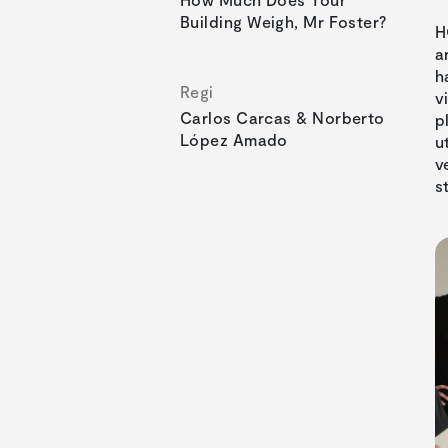
Building Weigh, Mr Foster?
H
a
h
Regi
v
Carlos Carcas & Norberto
p
López Amado
u
v
s