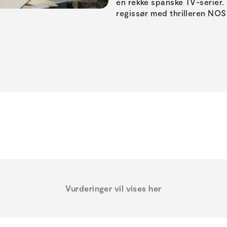
en rekke spanske TV-serier.
regissør med thrilleren NO
Vurderinger vil vises her