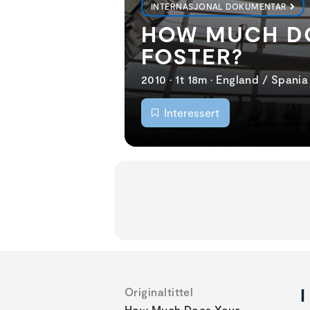
INTERNASJONAL DOKUMENTAR
HOW MUCH DO
FOSTER?
2010 • 1t 18m • England / Spani
Interessert
I
Originaltittel
How Much Does Your