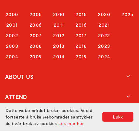
2000
2005
2010
2015
2020
2025
2001
2006
2011
2016
2021
2002
2007
2012
2017
2022
2003
2008
2013
2018
2023
2004
2009
2014
2019
2024
ABOUT US
ATTEND
Dette webområdet bruker cookies. Ved å
GET IN TOUCH
fortsette å bruke webområdet samtykker
Lukk
du i vår bruk av cookies
Les mer her