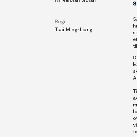
s
S
Regi
h
Tsai Ming-Liang
s
e
t
D
k
s
A
T
a
m
h
o
v
f