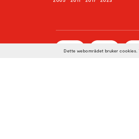
Dette webområdet bruker cookies. 
Utviklet med
av
Filmgrail!