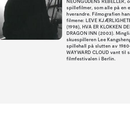
NEONGUDENS REBELLER, og h
spillefilmer, som alle på en 
hverandre. Filmografien ha
filmene: LEVE KJÆRLIGHETE
(1998), HVA ER KLOKKEN D
DRAGON INN (2003). Minglian
skuespilleren Lee Kangsheng 
spillehall på slutten av 1980
WAYWARD CLOUD vant til sa
filmfestivalen i Berlin.