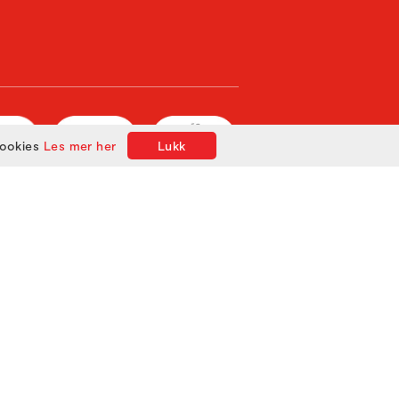
cookies
Les mer her
Lukk