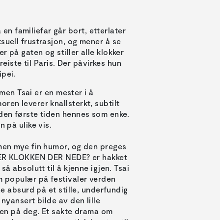
n familiefar går bort, etterlater
suell frustrasjon, og mener å se
 på gaten og stiller alle klokker
reiste til Paris. Der påvirkes hun
ipei.
, men Tsai er en mester i å
ren leverer knallsterkt, subtilt
 den første tiden hennes som enke.
 på ulike vis.
lmen mye fin humor, og den preges
VA ER KLOKKEN DER NEDE? er hakket
så absolutt til å kjenne igjen. Tsai
am populær på festivaler verden
ne absurd på et stille, underfundig
nyansert bilde av den lille
uden på deg. Et sakte drama om