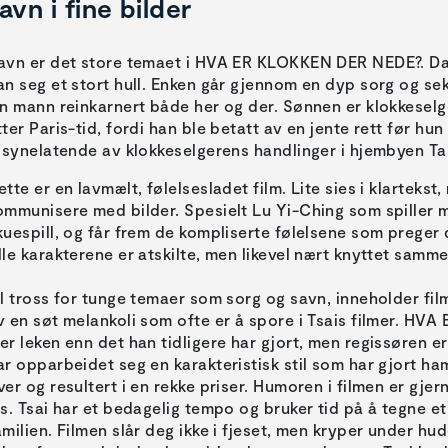
avn i fine bilder
avn er det store temaet i HVA ER KLOKKEN DER NEDE?. Da e
an seg et stort hull. Enken går gjennom en dyp sorg og sek
in mann reinkarnert både her og der. Sønnen er klokkeselger
tter Paris-tid, fordi han ble betatt av en jente rett før hun 
ilsynelatende av klokkeselgerens handlinger i hjembyen Ta
ette er en lavmælt, følelsesladet film. Lite sies i klartekst
ommunisere med bilder. Spesielt Lu Yi-Ching som spiller mo
kuespill, og får frem de kompliserte følelsene som preger
lle karakterene er atskilte, men likevel nært knyttet sammen
il tross for tunge temaer som sorg og savn, inneholder fi
v en søt melankoli som ofte er å spore i Tsais filmer. H
er leken enn det han tidligere har gjort, men regissøren er 
ar opparbeidet seg en karakteristisk stil som har gjort h
ver og resultert i en rekke priser. Humoren i filmen er gjer
is. Tsai har et bedagelig tempo og bruker tid på å tegne et 
amilien. Filmen slår deg ikke i fjeset, men kryper under h