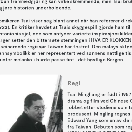
rban fremmedgjøring kan virke skremmende, men Tsai bruk
 gjøre historien underholdende.
omikeren Tsai viser seg blant annet når han refererer dir
1923). En kritiker hevdet at Tsais skyggespill gjorde ham 
ntonionis sjel, noe som antyder varierte inspirasjonskilder
arger setter den bittersøte stemningen i HVA ER KLOKKEN 
ascinerende regissør Taiwan har fostret. Den malaysiskfø
annsymbolikk er her representert ved sønnens nattlige tis
unter melankoli burde passe fint i det høstlige Bergen.
Regi
Tsai Mingliang er født i 195
drama og film ved Chinese C
jobbet etter studiene som t
produsent. Mingling regne
Edward Yang som en av de 
fra Taiwan. Debuten som re