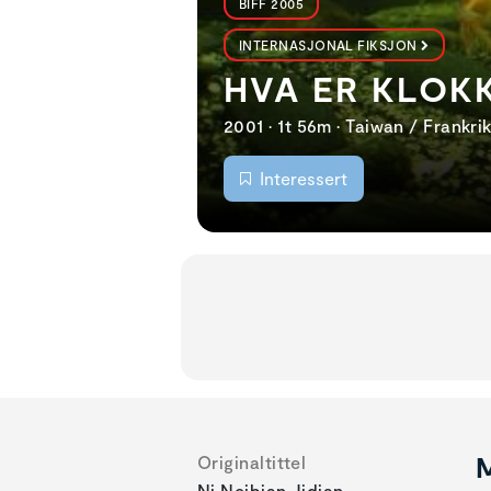
BIFF 2005
INTERNASJONAL FIKSJON
HVA ER KLOK
2001 • 1t 56m • Taiwan / Frankri
Interessert
M
Originaltittel
Ni Neibian Jidian