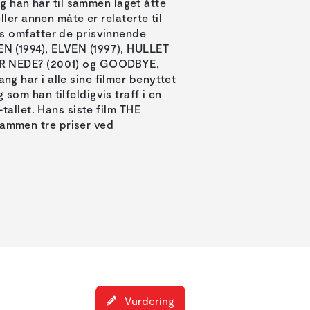
an har til sammen laget åtte
eller annen måte er relaterte til
ns omfatter de prisvinnende
N (1994), ELVEN (1997), HULLET
ER NEDE? (2001) og GOODBYE,
g har i alle sine filmer benyttet
som han tilfeldigvis traff i en
-tallet. Hans siste film THE
mmen tre priser ved
Vurdering