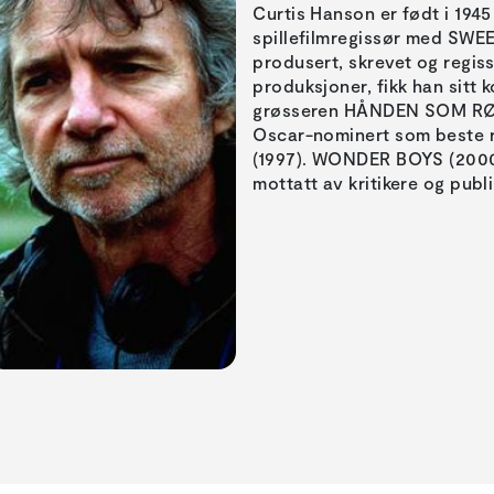
Curtis Hanson er født i 194
spillefilmregissør med SWEET
produsert, skrevet og regisse
produksjoner, fikk han sit
grøsseren HÅNDEN SOM RØR
Oscar-nominert som beste 
(1997). WONDER BOYS (2000)
mottatt av kritikere og publ