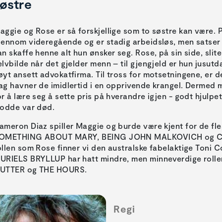
østre
aggie og Rose er så forskjellige som to søstre kan være. 
jennom videregående og er stadig arbeidsløs, men satser
an skaffe henne alt hun ønsker seg. Rose, på sin side, slit
elvbilde når det gjelder menn – til gjengjeld er hun jusut
øyt ansett advokatfirma. Til tross for motsetningene, er d
ag havner de imidlertid i en opprivende krangel. Dermed 
or å lære seg å sette pris på hverandre igjen - godt hjul
rodde var død.
ameron Diaz spiller Maggie og burde være kjent for de fl
OMETHING ABOUT MARY, BEING JOHN MALKOVICH og CH
ollen som Rose finner vi den australske fabelaktige Toni Co
URIELS BRYLLUP har hatt mindre, men minneverdige rolle
UTTER og THE HOURS.
Regi