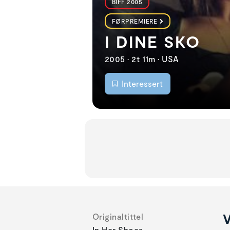
BIFF 2005
FØRPREMIERE
I DINE SKO
2005 • 2t 11m • USA
Interessert
V
Originaltittel
In Her Shoes