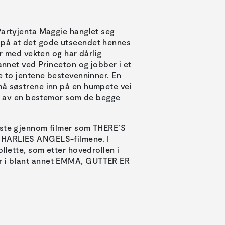
Partyjenta Maggie hanglet seg
 på at det gode utseendet hennes
er med vekten og har dårlig
dannet ved Princeton og jobber i et
e to jentene bestevenninner. En
må søstrene inn på en humpete vei
pet av en bestemor som de begge
este gjennom filmer som THERE’S
ARLIES ANGELS-filmene. I
llette, som etter hovedrollen i
r i blant annet EMMA, GUTTER ER