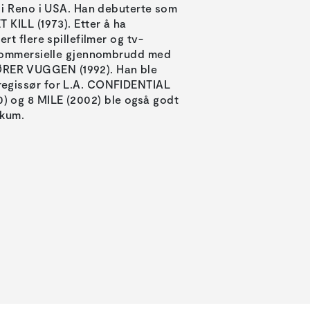
5 i Reno i USA. Han debuterte som
 KILL (1973). Etter å ha
rt flere spillefilmer og tv-
t kommersielle gjennombrudd med
ER VUGGEN (1992). Han ble
regissør for L.A. CONFIDENTIAL
 og 8 MILE (2002) ble også godt
ikum.