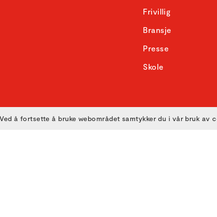
Frivillig
Bransje
Presse
Skole
Ved å fortsette å bruke webområdet samtykker du i vår bruk av 