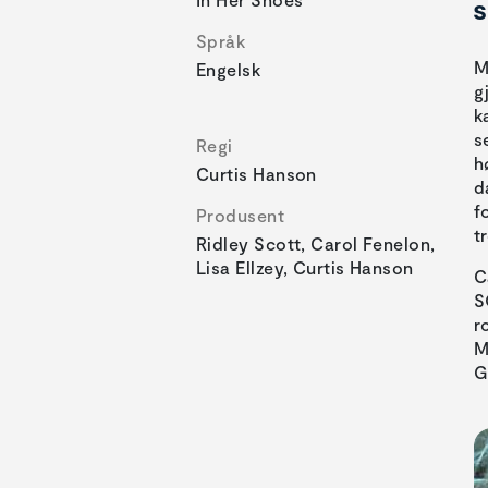
s
Språk
M
Engelsk
g
k
s
Regi
h
Curtis Hanson
d
f
Produsent
t
Ridley Scott, Carol Fenelon,
Lisa Ellzey, Curtis Hanson
C
S
r
M
G