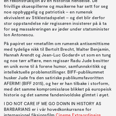
en rekonstruksjon av en historisk hendelse. De
frivillige skuespillerne og musikerne har sett for seg
noe oppbyggelig og patriotisk – en rumensk
ekvivalent av Stiklestadspelet – og det blir derfor
stor oppstandelse når regissøren insisterer på å ta
for seg massakreringen av jøder under statsminister
Ion Antonescu.
På papiret ser «metafilm om rumensk antisemittisme
med tydelige nikk til Bertolt Brecht, Walter Benjamin,
Hannah Arendt og Jean-Luc Godard» ut som en tung
og noe tørr affære, men regissør Radu Jude besitter
en unik evne til å forene humor, samfunnskritikk og
intellektuelle problemstillinger. BIFF-publikummet
husker Jude fra den satiriske publikumsfavoritten
AFERIM! (BIFF 2015), og her er han tilbake i storform,
med det samme kompromissløse blikket på europeisk
historie og det samme fandenivoldske glimtet i øyet.
I DO NOT CARE IF WE GO DOWN IN HISTORY AS
BARBARIANS er i vår hovedkonkurranse for
internasjonal fiksjonsfilm
Cinema Extraordinaire
.