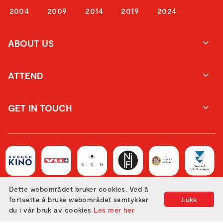
2004
2009
2014
2019
2024
ABOUT US
ATTEND
GET IN TOUCH
Dette webområdet bruker cookies. Ved å
fortsette å bruke webområdet samtykker
Lukk
du i vår bruk av cookies
Les mer her