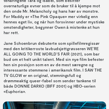
tenåringene Tara og Isabel, som besitter
overnaturlige evner som de bruker til å kjempe mot
den onde Mr. Melancholy og hans hær av monstre.
For Maddy er «The Pink Opaque» mer virkelig enn
hennes eget liv, og når hun forsvinner under mystiske
omstendigheter, begynner Owen å mistenke at hun
har rett.
Jane Schoenbrun debuterte som spillefilmregissør
med den kritikerroste lavbudsjettgrøsseren WE’RE
ALL GOING TO THE WORLD’S FAIR (2021), som bar
bud om et helt unikt talent. Med sin nye film befester
hen sin posisjon som en av de mest særegne og
interessante stemmene i amerikansk film. I SAW THE
TV GLOW er en original, stemningsfull og
drømmeaktig queer-fabel som sender tankene til
både DONNIE DARKO (BIFF 2001) og HBO-serien
«Euphoria».