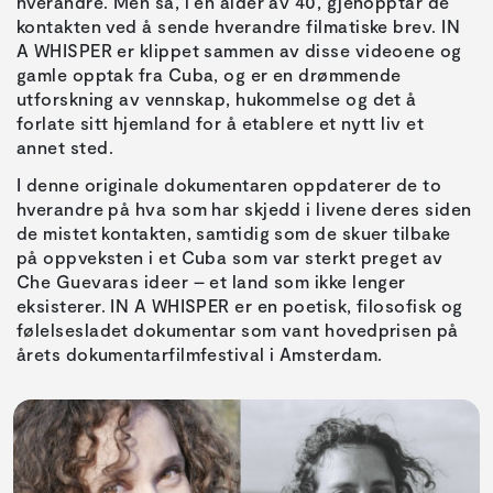
hverandre. Men så, i en alder av 40, gjenopptar de
kontakten ved å sende hverandre filmatiske brev. IN
A WHISPER er klippet sammen av disse videoene og
gamle opptak fra Cuba, og er en drømmende
utforskning av vennskap, hukommelse og det å
forlate sitt hjemland for å etablere et nytt liv et
annet sted.
I denne originale dokumentaren oppdaterer de to
hverandre på hva som har skjedd i livene deres siden
de mistet kontakten, samtidig som de skuer tilbake
på oppveksten i et Cuba som var sterkt preget av
Che Guevaras ideer – et land som ikke lenger
eksisterer. IN A WHISPER er en poetisk, filosofisk og
følelsesladet dokumentar som vant hovedprisen på
årets dokumentarfilmfestival i Amsterdam.