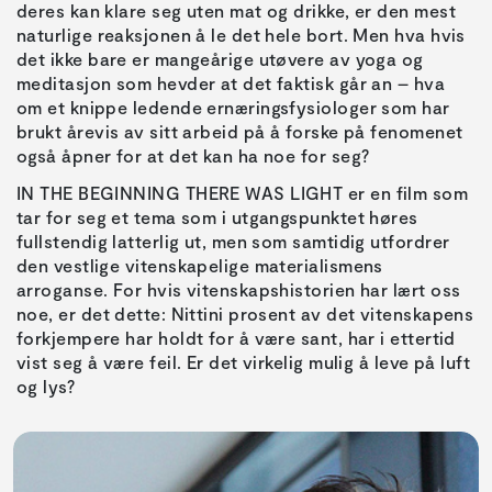
deres kan klare seg uten mat og drikke, er den mest
naturlige reaksjonen å le det hele bort. Men hva hvis
det ikke bare er mangeårige utøvere av yoga og
meditasjon som hevder at det faktisk går an – hva
om et knippe ledende ernæringsfysiologer som har
brukt årevis av sitt arbeid på å forske på fenomenet
også åpner for at det kan ha noe for seg?
IN THE BEGINNING THERE WAS LIGHT er en film som
tar for seg et tema som i utgangspunktet høres
fullstendig latterlig ut, men som samtidig utfordrer
den vestlige vitenskapelige materialismens
arroganse. For hvis vitenskapshistorien har lært oss
noe, er det dette: Nittini prosent av det vitenskapens
forkjempere har holdt for å være sant, har i ettertid
vist seg å være feil. Er det virkelig mulig å leve på luft
og lys?