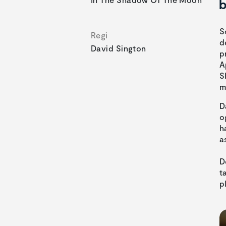
b
S
Regi
d
David Sington
p
A
S
m
D
o
h
a
D
t
p