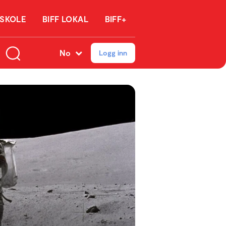
 SKOLE
BIFF LOKAL
BIFF+
No
Logg inn