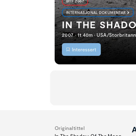
BIFF 2007
INTERNASJONAL DOKUMENTAR
IN THE SHAD
2007 • 1t 40m • USA/Storbritann
Interessert
A
Originaltittel
In The Shadow Of The Moon