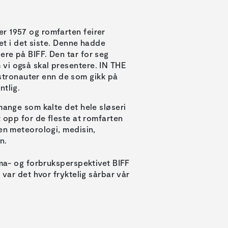
r 1957 og romfarten feirer
get i det siste. Denne hadde
re på BIFF. Den tar for seg
vi også skal presentere. IN THE
tronauter enn de som gikk på
ntlig.
mange som kalte det hele sløseri
t opp for de fleste at romfarten
nen meteorologi, medisin,
n.
ima- og forbruksperspektivet BIFF
 var det hvor fryktelig sårbar vår