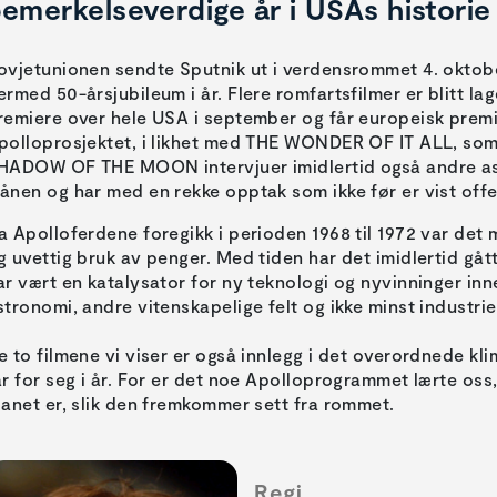
emerkelseverdige år i USAs historie
ovjetunionen sendte Sputnik ut i verdensrommet 4. oktobe
ermed 50-årsjubileum i år. Flere romfartsfilmer er blitt la
remiere over hele USA i september og får europeisk premie
polloprosjektet, i likhet med THE WONDER OF IT ALL, som 
HADOW OF THE MOON intervjuer imidlertid også andre as
ånen og har med en rekke opptak som ikke før er vist offe
a Apolloferdene foregikk i perioden 1968 til 1972 var det 
g uvettig bruk av penger. Med tiden har det imidlertid gåt
ar vært en katalysator for ny teknologi og nyvinninger in
stronomi, andre vitenskapelige felt og ikke minst industrie
e to filmene vi viser er også innlegg i det overordnede kl
ar for seg i år. For er det noe Apolloprogrammet lærte oss,
lanet er, slik den fremkommer sett fra rommet.
Regi