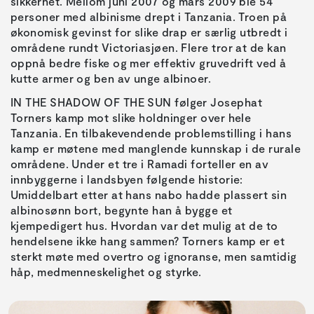
sikkerhet. Mellom juni 2007 og mars 2009 ble 54
personer med albinisme drept i Tanzania. Troen på
økonomisk gevinst for slike drap er særlig utbredt i
områdene rundt Victoriasjøen. Flere tror at de kan
oppnå bedre fiske og mer effektiv gruvedrift ved å
kutte armer og ben av unge albinoer.
IN THE SHADOW OF THE SUN følger Josephat
Torners kamp mot slike holdninger over hele
Tanzania. En tilbakevendende problemstilling i hans
kamp er møtene med manglende kunnskap i de rurale
områdene. Under et tre i Ramadi forteller en av
innbyggerne i landsbyen følgende historie:
Umiddelbart etter at hans nabo hadde plassert sin
albinosønn bort, begynte han å bygge et
kjempedigert hus. Hvordan var det mulig at de to
hendelsene ikke hang sammen? Torners kamp er et
sterkt møte med overtro og ignoranse, men samtidig
håp, medmenneskelighet og styrke.