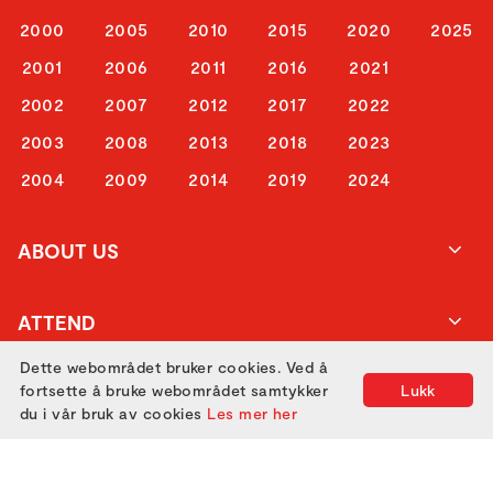
2000
2005
2010
2015
2020
2025
2001
2006
2011
2016
2021
2002
2007
2012
2017
2022
2003
2008
2013
2018
2023
2004
2009
2014
2019
2024
ABOUT US
ATTEND
Dette webområdet bruker cookies. Ved å
fortsette å bruke webområdet samtykker
Lukk
GET IN TOUCH
du i vår bruk av cookies
Les mer her