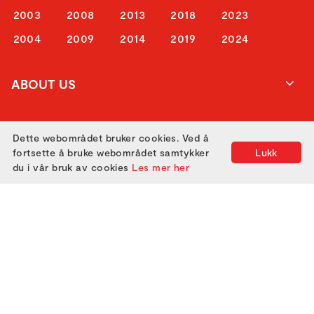
2003
2008
2013
2018
2023
2004
2009
2014
2019
2024
ABOUT US
ATTEND
Dette webområdet bruker cookies. Ved å
fortsette å bruke webområdet samtykker
Lukk
du i vår bruk av cookies
Les mer her
GET IN TOUCH