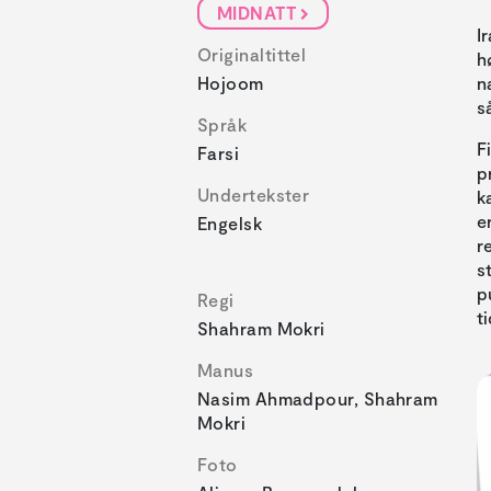
MIDNATT
I
Originaltittel
h
Hojoom
n
s
Språk
F
Farsi
p
Undertekster
k
e
Engelsk
r
s
p
Regi
t
Shahram Mokri
Manus
Nasim Ahmadpour, Shahram
Mokri
Foto