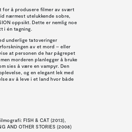
nt for å produsere filmer av svært
ertid nærmest utelukkende sobre,
SION oppsikt. Dette er nemlig noe
t i én tagning.
ed underlige tatoveringer
erforskningen av et mord – eller
evise at personen de har pågrepet
, men morderen planlegger å bruke
som sies å være en vampyr. Den
pplevelse, og en elegant lek med
lse av å leve i et land hvor både
ilmografi: FISH & CAT (2013),
G AND OTHER STORIES (2008)