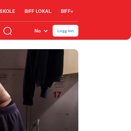
 SKOLE
BIFF LOKAL
BIFF+
No
Logg inn