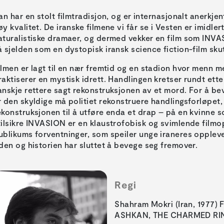
ran har en stolt filmtradisjon, og er internasjonalt anerkje
øy kvalitet. De iranske filmene vi får se i Vesten er imidl
aturalistiske dramaer, og dermed vekker en film som INVA
å sjelden som en dystopisk iransk science fiction-film skut
ilmen er lagt til en nær fremtid og en stadion hvor menn m
raktiserer en mystisk idrett. Handlingen kretser rundt ett
anskje rettere sagt rekonstruksjonen av et mord. For å b
r den skyldige må politiet rekonstruere handlingsforløpet
ekonstruksjonen til å utføre enda et drap – på en kvinne 
tilsikre INVASION er en klaustrofobisk og svimlende filmo
ublikums forventninger, som speiler unge iraneres oppleve
iden og historien har sluttet å bevege seg fremover.
Regi
Shahram Mokri (Iran, 1977) F
ASHKAN, THE CHARMED RIN