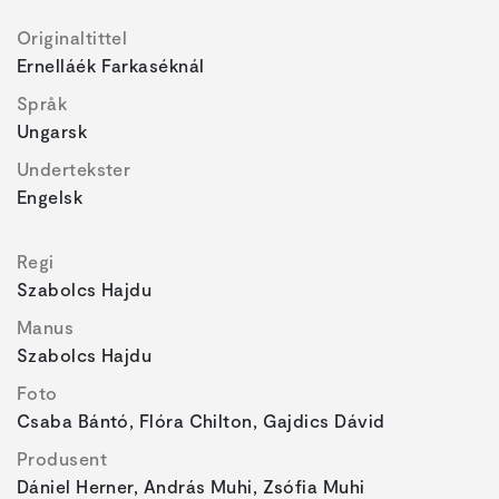
Originaltittel
Ernelláék Farkaséknál
Språk
Ungarsk
Undertekster
Engelsk
Regi
Szabolcs Hajdu
Manus
Szabolcs Hajdu
Foto
Csaba Bántó, Flóra Chilton, Gajdics Dávid
Produsent
Dániel Herner, András Muhi, Zsófia Muhi