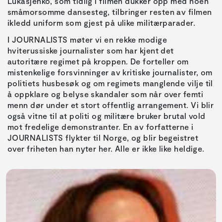
Lukasjenko, som tidlig i filmen dukker opp med noen
småmorsomme dansesteg, tilbringer resten av filmen
ikledd uniform som gjest på ulike militærparader.
I JOURNALISTS møter vi en rekke modige
hviterussiske journalister som har kjent det
autoritære regimet på kroppen. De forteller om
mistenkelige forsvinninger av kritiske journalister, om
politiets husbesøk og om regimets manglende vilje til
å oppklare og belyse skandaler som når over femti
menn dør under et stort offentlig arrangement. Vi blir
også vitne til at politi og militære bruker brutal vold
mot fredelige demonstranter. En av forfatterne i
JOURNALISTS flykter til Norge, og blir begeistret
over friheten han nyter her. Alle er ikke like heldige.