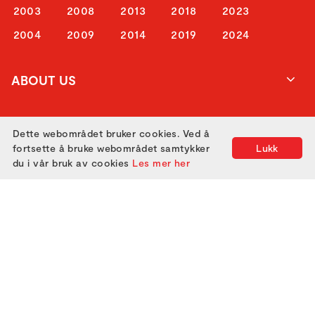
2003
2008
2013
2018
2023
2004
2009
2014
2019
2024
ABOUT US
ATTEND
Dette webområdet bruker cookies. Ved å
fortsette å bruke webområdet samtykker
Lukk
du i vår bruk av cookies
Les mer her
GET IN TOUCH