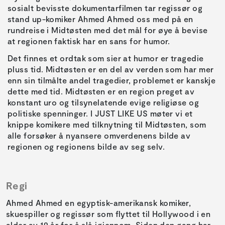
sosialt bevisste dokumentarfilmen tar regissør og
stand up-komiker Ahmed Ahmed oss med på en
rundreise i Midtøsten med det mål for øye å bevise
at regionen faktisk har en sans for humor.
Det finnes et ordtak som sier at humor er tragedie
pluss tid. Midtøsten er en del av verden som har mer
enn sin tilmålte andel tragedier, problemet er kanskje
dette med tid. Midtøsten er en region preget av
konstant uro og tilsynelatende evige religiøse og
politiske spenninger. I JUST LIKE US møter vi et
knippe komikere med tilknytning til Midtøsten, som
alle forsøker å nyansere omverdenens bilde av
regionen og regionens bilde av seg selv.
Regi
Ahmed Ahmed en egyptisk-amerikansk komiker,
skuespiller og regissør som flyttet til Hollywood i en
alder av 19 år for å slå igjennom. Siden den gang har