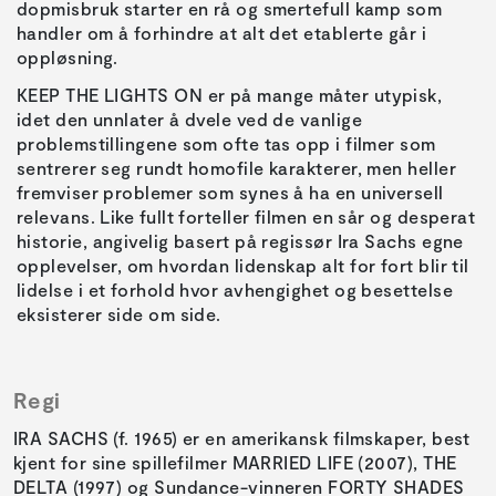
dopmisbruk starter en rå og smertefull kamp som
handler om å forhindre at alt det etablerte går i
oppløsning.
KEEP THE LIGHTS ON er på mange måter utypisk,
idet den unnlater å dvele ved de vanlige
problemstillingene som ofte tas opp i filmer som
sentrerer seg rundt homofile karakterer, men heller
fremviser problemer som synes å ha en universell
relevans. Like fullt forteller filmen en sår og desperat
historie, angivelig basert på regissør Ira Sachs egne
opplevelser, om hvordan lidenskap alt for fort blir til
lidelse i et forhold hvor avhengighet og besettelse
eksisterer side om side.
Regi
IRA SACHS (f. 1965) er en amerikansk filmskaper, best
kjent for sine spillefilmer MARRIED LIFE (2007), THE
DELTA (1997) og Sundance-vinneren FORTY SHADES