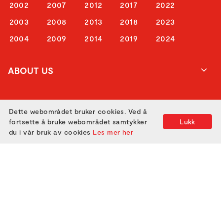
2002
2007
2012
2017
2022
2003
2008
2013
2018
2023
2004
2009
2014
2019
2024
ABOUT US
ATTEND
Dette webområdet bruker cookies. Ved å
fortsette å bruke webområdet samtykker
Lukk
du i vår bruk av cookies
Les mer her
GET IN TOUCH