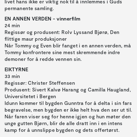
livet hans ikke er viktig nok til å innlemmes i Guds
permanente samling.
EN ANNEN VERDEN - vinnerfilm
24 min
Regissør og produsent: Rolv Lyssand Bjørø, Den
flittige maur produksjoner
Når Tommy og Even blir fanget i en annen verden, må
Tommy konfrontere sine mest skremmende indre
demoner for å redde vennen sin.
EIKTYRNE
33 min
Regissør: Christer Steffensen
Produsent: Sivert Kalvø Harang og Camilla Haugland,
Universitetet i Bergen
Idunn kommer til bygden Gunntra for å delta i sin fars
begravelse, men bygden er ikke helt hva den ser ut til.
Når faren viser seg for henne igjen og hun møter den
unge gutten Bjørn, blir de alle dratt inn i en intens
kamp for å unnslippe bygden og dets offertørst.