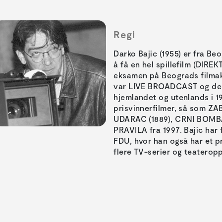
Regi
Darko Bajic (1955) er fra Be
å få en hel spillefilm (DIR
eksamen på Beograds filmaka
var LIVE BROADCAST og den
hjemlandet og utenlands i 19
prisvinnerfilmer, så som 
UDARAC (1889), CRNI BOMB
PRAVILA fra 1997. Bajic har 
FDU, hvor han også har et pr
flere TV-serier og teaterop