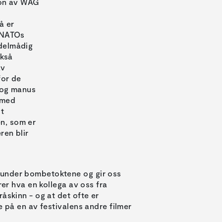
jon av WAG
å er
r NATOs
ddelmådig
okså
av
for de
 og manus
e med
st
n, som er
ren blir
 under bombetoktene og gir oss
rer hva en kollega av oss fra
åskinn - og at det ofte er
e på en av festivalens andre filmer