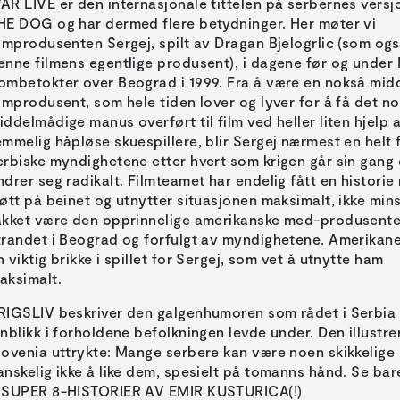
AR LIVE er den internasjonale tittelen på serbernes vers
HE DOG og har dermed flere betydninger. Her møter vi
ilmprodusenten Sergej, spilt av Dragan Bjelogrlic (som ogs
enne filmens egentlige produsent), i dagene før og unde
ombetokter over Beograd i 1999. Fra å være en nokså mi
ilmprodusent, som hele tiden lover og lyver for å få det n
iddelmådige manus overført til film ved heller liten hjelp 
emmelig håpløse skuespillere, blir Sergej nærmest en helt 
erbiske myndighetene etter hvert som krigen går sin gang
ndrer seg radikalt. Filmteamet har endelig fått en histori
jøtt på beinet og utnytter situasjonen maksimalt, ikke min
akket være den opprinnelige amerikanske med-produsente
trandet i Beograd og forfulgt av myndighetene. Amerikane
n viktig brikke i spillet for Sergej, som vet å utnytte ham
RIGSLIV beskriver den galgenhumoren som rådet i Serbia
nnblikk i forholdene befolkningen levde under. Den illustre
lovenia uttrykte: Mange serbere kan være noen skikkelige r
anskelig ikke å like dem, spesielt på tomanns hånd. Se bar
 SUPER 8-HISTORIER AV EMIR KUSTURICA(!)