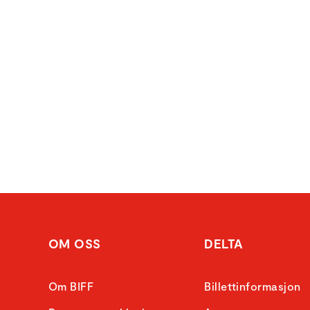
OM OSS
DELTA
Om BIFF
Billettinformasjon