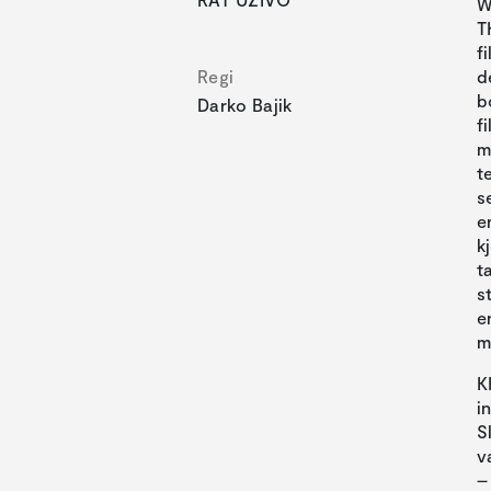
W
T
f
Regi
d
b
Darko Bajik
f
m
t
s
e
k
t
s
e
K
i
S
v
–