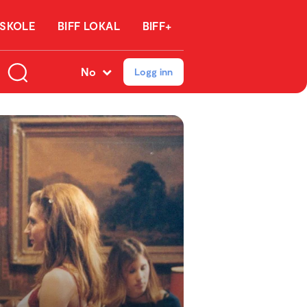
 SKOLE
BIFF LOKAL
BIFF+
No
Logg inn