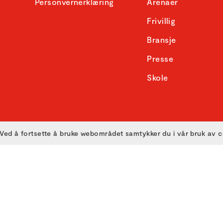
Personvernerklæring
Arenaer
Frivillig
Bransje
Presse
Skole
Ved å fortsette å bruke webområdet samtykker du i vår bruk av 