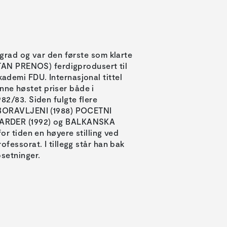
ograd og var den første som klarte
EKTAN PRENOS) ferdigprodusert til
demi FDU. Internasjonal tittel
ne høstet priser både i
82/83. Siden fulgte flere
ZABORAVLJENI (1988) POCETNI
ARDER (1992) og BALKANSKA
for tiden en høyere stilling ved
ofessorat. I tillegg står han bak
psetninger.