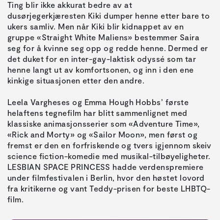
Ting blir ikke akkurat bedre av at
dusørjegerkjæresten Kiki dumper henne etter bare to
ukers samliv. Men når Kiki blir kidnappet av en
gruppe «Straight White Maliens» bestemmer Saira
seg for å kvinne seg opp og redde henne. Dermed er
det duket for en inter-gay-laktisk odyssé som tar
henne langt ut av komfortsonen, og inn i den ene
kinkige situasjonen etter den andre.
Leela Vargheses og Emma Hough Hobbs’ første
helaftens tegnefilm har blitt sammenlignet med
klassiske animasjonsserier som «Adventure Time»,
«Rick and Morty» og «Sailor Moon», men først og
fremst er den en forfriskende og tvers igjennom skeiv
science fiction-komedie med musikal-tilbøyeligheter.
LESBIAN SPACE PRINCESS hadde verdenspremiere
under filmfestivalen i Berlin, hvor den høstet lovord
fra kritikerne og vant Teddy-prisen for beste LHBTQ-
film.