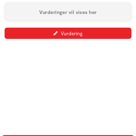
Vurderinger vil vises her
Vurdering