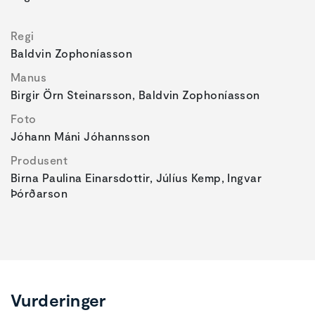
Regi
Baldvin Zophoníasson
Manus
Birgir Örn Steinarsson, Baldvin Zophoníasson
Foto
Jóhann Máni Jóhannsson
Produsent
Birna Paulina Einarsdottir, Júlíus Kemp, Ingvar
Þórðarson
Vurderinger