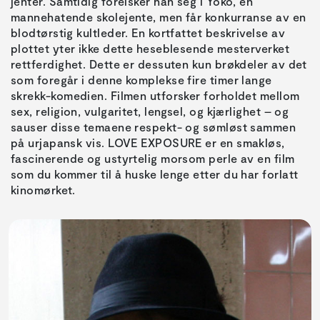
jenter. Samtidig forelsker han seg i Yoko, en
mannehatende skolejente, men får konkurranse av en
blodtørstig kultleder. En kortfattet beskrivelse av
plottet yter ikke dette heseblesende mesterverket
rettferdighet. Dette er dessuten kun brøkdeler av det
som foregår i denne komplekse fire timer lange
skrekk-komedien. Filmen utforsker forholdet mellom
sex, religion, vulgaritet, lengsel, og kjærlighet – og
sauser disse temaene respekt- og sømløst sammen
på urjapansk vis. LOVE EXPOSURE er en smakløs,
fascinerende og ustyrtelig morsom perle av en film
som du kommer til å huske lenge etter du har forlatt
kinomørket.