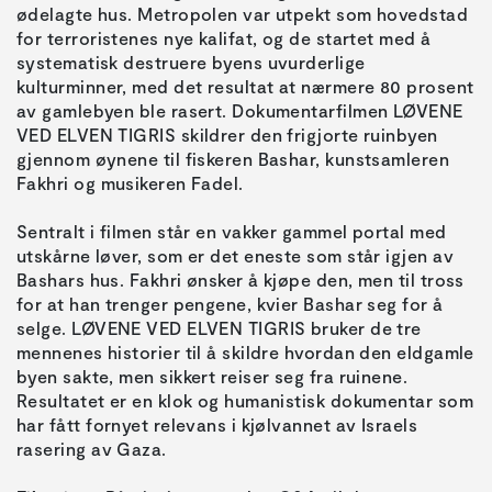
ødelagte hus. Metropolen var utpekt som hovedstad
for terroristenes nye kalifat, og de startet med å
systematisk destruere byens uvurderlige
kulturminner, med det resultat at nærmere 80 prosent
av gamlebyen ble rasert. Dokumentarfilmen LØVENE
VED ELVEN TIGRIS skildrer den frigjorte ruinbyen
gjennom øynene til fiskeren Bashar, kunstsamleren
Fakhri og musikeren Fadel.
Sentralt i filmen står en vakker gammel portal med
utskårne løver, som er det eneste som står igjen av
Bashars hus. Fakhri ønsker å kjøpe den, men til tross
for at han trenger pengene, kvier Bashar seg for å
selge. LØVENE VED ELVEN TIGRIS bruker de tre
mennenes historier til å skildre hvordan den eldgamle
byen sakte, men sikkert reiser seg fra ruinene.
Resultatet er en klok og humanistisk dokumentar som
har fått fornyet relevans i kjølvannet av Israels
rasering av Gaza.