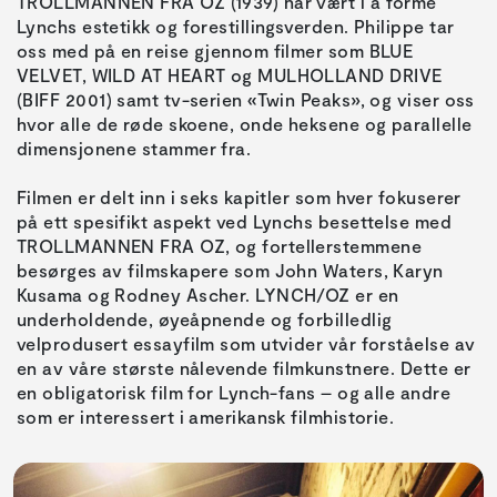
TROLLMANNEN FRA OZ (1939) har vært i å forme
Lynchs estetikk og forestillingsverden. Philippe tar
oss med på en reise gjennom filmer som BLUE
VELVET, WILD AT HEART og MULHOLLAND DRIVE
(BIFF 2001) samt tv-serien «Twin Peaks», og viser oss
hvor alle de røde skoene, onde heksene og parallelle
dimensjonene stammer fra.
Filmen er delt inn i seks kapitler som hver fokuserer
på ett spesifikt aspekt ved Lynchs besettelse med
TROLLMANNEN FRA OZ, og fortellerstemmene
besørges av filmskapere som John Waters, Karyn
Kusama og Rodney Ascher. LYNCH/OZ er en
underholdende, øyeåpnende og forbilledlig
velprodusert essayfilm som utvider vår forståelse av
en av våre største nålevende filmkunstnere. Dette er
en obligatorisk film for Lynch-fans – og alle andre
som er interessert i amerikansk filmhistorie.