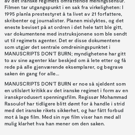
av det iranske regimets omfattende meningssensur.
Filmen tar utgangspunkt i en sak fra virkeligheten: I
1995 planla prestestyret å ta livet av 21 forfattere,
skribenter og journalister. Planen mislyktes, og det
eneste beviset på at ordren i det hele tatt ble gitt,
var dokumentene med instruksjonene som ble sendt
ut til regimets agenter. Det er disse dokumentene
som utgjør det sentrale omdreiningspunktet i
MANUSCRIPTS DON'T BURN; myndighetene har gitt
to av sine agenter klar beskjed om å lete etter og få
rede på alle gjenværende eksemplarer, og begrave
saken én gang for alle…
MANUSCRIPTS DON'T BURN er noe så sjeldent som
en utilslørt kritikk av det iranske regimet i form av en
iranskprodusert spenningsfilm. Regissør Mohammad
Rasoulof har tidligere blitt dømt for å handle i strid
med det iranske rikets sikkerhet, og har fått forbud
mot å lage film. Med sin nye film viser han med all
mulig klarhet hva han mener om den saken.