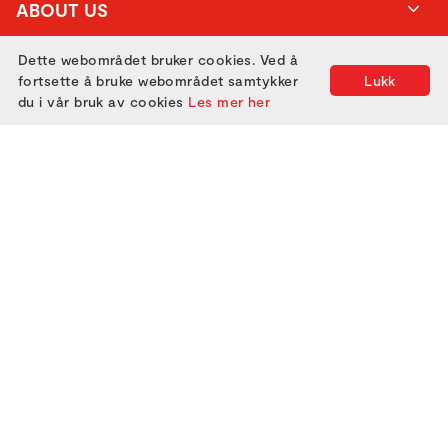
ABOUT US
Dette webområdet bruker cookies. Ved å
ATTEND
fortsette å bruke webområdet samtykker
Lukk
du i vår bruk av cookies
Les mer her
GET IN TOUCH