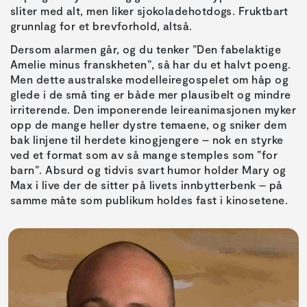
sliter med alt, men liker sjokoladehotdogs. Fruktbart
grunnlag for et brevforhold, altså.
Dersom alarmen går, og du tenker ”Den fabelaktige
Amelie minus franskheten”, så har du et halvt poeng.
Men dette australske modelleiregospelet om håp og
glede i de små ting er både mer plausibelt og mindre
irriterende. Den imponerende leireanimasjonen myker
opp de mange heller dystre temaene, og sniker dem
bak linjene til herdete kinogjengere – nok en styrke
ved et format som av så mange stemples som ”for
barn”. Absurd og tidvis svart humor holder Mary og
Max i live der de sitter på livets innbytterbenk – på
samme måte som publikum holdes fast i kinosetene.