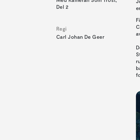
J
Del 2
e
F
C
Regi
a
Carl Johan De Geer
D
S
r
b
f