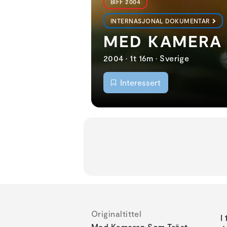
BIFF 2004
INTERNASJONAL DOKUMENTAR
MED KAMERA 
2004 • 1t 16m • Sverige
Interessert
Originaltittel
I
Med Kameran Som Tröst,