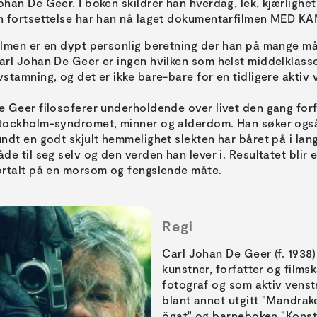
ohan De Geer. I boken skildrer han hverdag, lek, kjærligh
n fortsettelse har han nå laget dokumentarfilmen MED 
ilmen er en dypt personlig beretning der han på mange måt
arl Johan De Geer er ingen hvilken som helst middelklasse
vstamning, og det er ikke bare-bare for en tidligere aktiv 
e Geer filosoferer underholdende over livet den gang for
tockholm-syndromet, minner og alderdom. Han søker også
undt en godt skjult hemmelighet slekten har båret på i lan
åde til seg selv og den verden han lever i. Resultatet blir 
ortalt på en morsom og fengslende måte.
Regi
Carl Johan De Geer (f. 1938)
kunstner, forfatter og films
fotograf og som aktiv venst
blant annet utgitt "Mandrak
ögat" og barneboken "Konsta