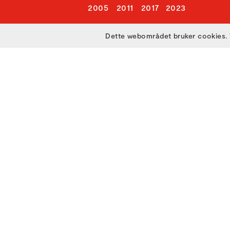
2005
2011
2017
2023
Dette webområdet bruker cookies. 
Utviklet med
av
Filmgrail!