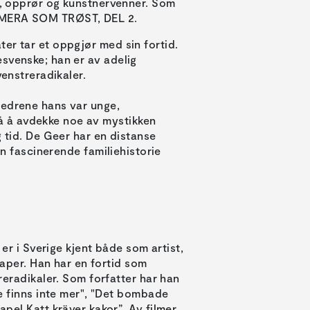
et, opprør og kunstnervenner. Som
KAMERA SOM TRØST, DEL 2.
er tar et oppgjør med sin fortid.
svenske; han er av adelig
venstreradikaler.
fedrene hans var unge,
 å avdekke noe av mystikken
g tid. De Geer har en distanse
en fascinerende familiehistorie
 er i Sverige kjent både som artist,
kaper. Han har en fortid som
reradikaler. Som forfatter har han
e finns inte mer", "Det bombade
pel Katt kräver kakor”. Av filmer