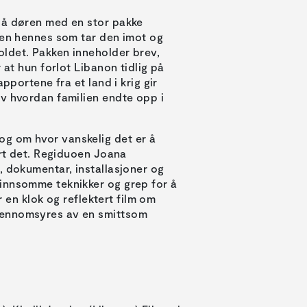
på døren med en stor pakke
ren hennes som tar den imot og
ldet. Pakken inneholder brev,
 at hun forlot Libanon tidlig på
pportene fra et land i krig gir
av hvordan familien endte opp i
g om hvor vanskelig det er å
art det. Regiduoen Joana
, dokumentar, installasjoner og
innsomme teknikker og grep for å
r en klok og reflektert film om
jennomsyres av en smittsom