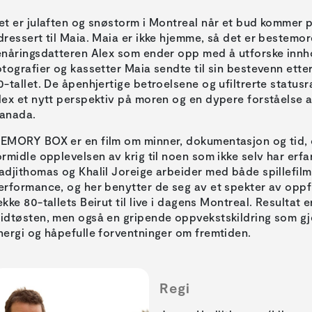
et er julaften og snøstorm i Montreal når et bud kommer 
dressert til Maia. Maia er ikke hjemme, så det er bestemo
enåringsdatteren Alex som ender opp med å utforske innho
otografier og kassetter Maia sendte til sin bestevenn etter
0-tallet. De åpenhjertige betroelsene og ufiltrerte statusra
lex et nytt perspektiv på moren og en dypere forståelse 
anada.
EMORY BOX er en film om minner, dokumentasjon og tid, o
ormidle opplevelsen av krig til noen som ikke selv har erf
adjithomas og Khalil Joreige arbeider med både spillefilm
erformance, og her benytter de seg av et spekter av oppf
ekke 80-tallets Beirut til live i dagens Montreal. Resultat e
idtøsten, men også en gripende oppvekstskildring som g
nergi og håpefulle forventninger om fremtiden.
Regi