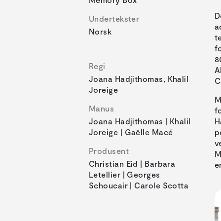
D
Undertekster
a
Norsk
t
f
8
Regi
A
Joana Hadjithomas, Khalil
C
Joreige
M
Manus
f
Joana Hadjithomas | Khalil
H
Joreige | Gaëlle Macé
p
v
Produsent
M
Christian Eid | Barbara
e
Letellier | Georges
Schoucair | Carole Scotta