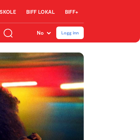
 SKOLE
BIFF LOKAL
BIFF+
No
Logg inn