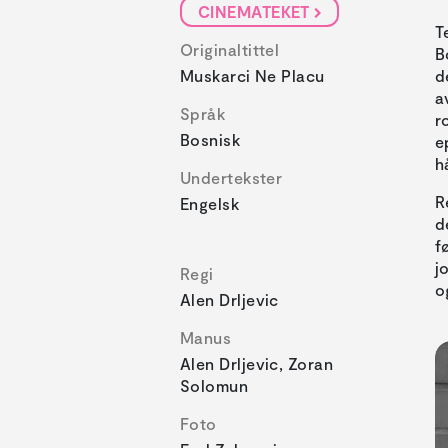
CINEMATEKET
T
Originaltittel
B
Muskarci Ne Placu
d
a
Språk
r
Bosnisk
e
h
Undertekster
R
Engelsk
d
f
j
Regi
o
Alen Drljevic
Manus
Alen Drljevic, Zoran
Solomun
Foto