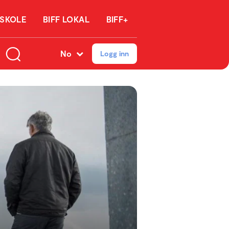
 SKOLE
BIFF LOKAL
BIFF+
No
Logg inn