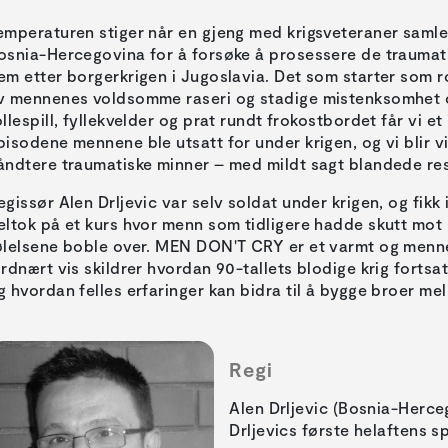
emperaturen stiger når en gjeng med krigsveteraner samles 
osnia-Hercegovina for å forsøke å prosessere de traumat
em etter borgerkrigen i Jugoslavia. Det som starter som ro
v mennenes voldsomme raseri og stadige mistenksomhet 
ollespill, fyllekvelder og prat rundt frokostbordet får vi et 
pisodene mennene ble utsatt for under krigen, og vi blir vitn
åndtere traumatiske minner – med mildt sagt blandede res
egissør Alen Drljevic var selv soldat under krigen, og fikk 
eltok på et kurs hvor menn som tidligere hadde skutt mot 
ølelsene boble over. MEN DON'T CRY er et varmt og menn
ordnært vis skildrer hvordan 90-tallets blodige krig forts
g hvordan felles erfaringer kan bidra til å bygge broer me
Regi
Alen Drljevic (Bosnia-Herc
Drljevics første helaftens sp