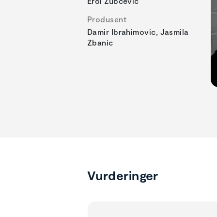
Erol Zubcevic
Produsent
Damir Ibrahimovic, Jasmila
Zbanic
Vurderinger