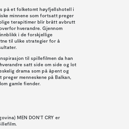
på et folketomt høyfjellshotell i
iske minnene som fortsatt preger
lige terapitimer blir brått avbrutt
overfor hverandre. Gjennom
innblikk i de forskjellige
e til ulike strategier for å
ultater.
inspirasjon til spillefilmen da han
hverandre satt side om side og lot
eskelig drama som på åpent og
att preger menneskene på Balkan,
llom gamle fiender.
egovina) MEN DON'T CRY er
illefilm.