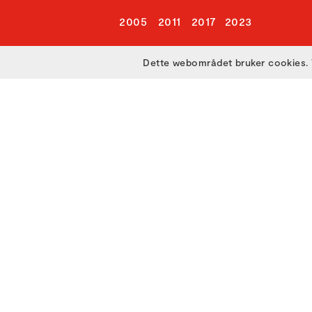
2005
2011
2017
2023
Dette webområdet bruker cookies. 
Utviklet med
av
Filmgrail!