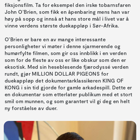
fiksjonsfilm. Ta for eksempel den irske tobarnsfaren
John O’Brien, som fikk en åpenbaring mens han var
høy på sopp og innså at hans store mål i livet var å
vinne verdens største duekappløp i Sør-Afrika.
O’Brien er bare en av mange interessante
personligheter vi møter i denne sjarmerende og
humørfylte filmen, som gir oss innblikk i en verden
som for de fleste av oss er like obskur som den er
eksotisk. Med sin heseblesende fjærodyssé verden
rundt, gjør MILLION DOLLAR PIGEONS for
duekappløp det dokumentarklassikeren KING OF
KONG i sin tid gjorde for gamle arkadespill. Dette er
en dokumentar som etterlater publikum med et stort
smil om munnen, og som garantert vil gi deg en helt
ny forståelse av duer.