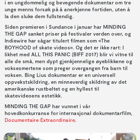
i en ungdommelig og bevegende dokumentar om tre
unge menns forsøk på å anerkjenne fortiden, uten å
la den sluke dem fullstendig.
Siden premieren i Sundance i januar har MINDING
THE GAP sanket priser på festivaler verden over, og
Indiewire har sågar titulert filmen som «The
BOYHOOD of skate videos». Og det er ikke rart: I
likhet med ALL THIS PANIC (BIFF 2017) blir vi vitne til
alle de små, men dypt gjenkjennelige øyeblikkene og
voksesmertene som preger overgangen fra barn til
voksen. Bing Lius dokumentar er en universell
oppvekstskildring, en minneverdig skildring av det
amerikanske rustbeltet og en hyllest til
skatevideoens estetikk.
MINDING THE GAP har vunnet i vår
hovedkonkurranse for internasjonal dokumentarfilm,
Documentaire Extraordinaire
.