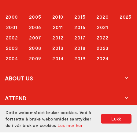
2000
2005
2010
2015
2020
2025
2001
2006
2011
2016
2021
2002
2007
2012
2017
2022
2003
2008
2013
2018
2023
2004
2009
2014
2019
2024
ABOUT US
ATTEND
Dette webområdet bruker cookies. Ved å
GET IN TOUCH
fortsette å bruke webområdet samtykker
Lukk
du i vår bruk av cookies
Les mer her