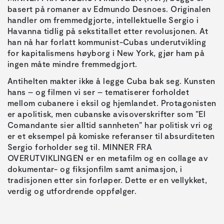
basert på romaner av Edmundo Desnoes. Originalen
handler om fremmedgjorte, intellektuelle Sergio i
Havanna tidlig på sekstitallet etter revolusjonen. At
han nå har forlatt kommunist-Cubas underutvikling
for kapitalismens høyborg i New York, gjør ham på
ingen måte mindre fremmedgjort.
Antihelten makter ikke å legge Cuba bak seg. Kunsten
hans – og filmen vi ser – tematiserer forholdet
mellom cubanere i eksil og hjemlandet. Protagonisten
er apolitisk, men cubanske avisoverskrifter som ”El
Comandante sier alltid sannheten” har politisk vri og
er et eksempel på komiske referanser til absurditeten
Sergio forholder seg til. MINNER FRA
OVERUTVIKLINGEN er en metafilm og en collage av
dokumentar- og fiksjonfilm samt animasjon, i
tradisjonen etter sin forløper. Dette er en vellykket,
verdig og utfordrende oppfølger.