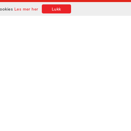
cookies
Les mer her
Lukk