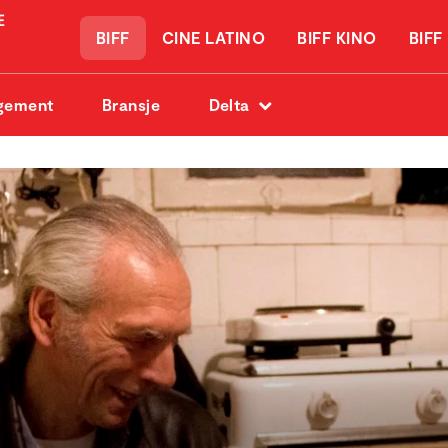
BIFF
CINE LATINO
BIFF KINO
BIFF
gement
Bransje
Delta