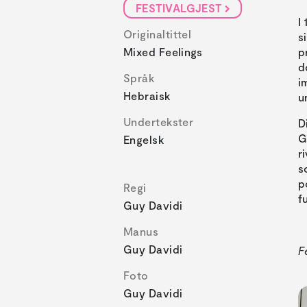
FESTIVALGJEST
I
Originaltittel
s
Mixed Feelings
p
d
Språk
i
Hebraisk
u
Undertekster
D
G
Engelsk
r
s
p
Regi
f
Guy Davidi
Manus
Guy Davidi
F
Foto
Guy Davidi