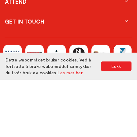
ATTEND
GET IN TOUCH
Dette webområdet bruker cookies. Ved å
fortsette å bruke webområdet samtykker
Lukk
du i vår bruk av cookies
Les mer her
Utviklet med
av
Filmgrail!