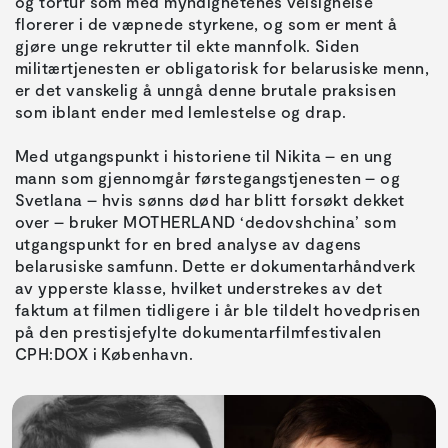
og tortur som med myndighetenes velsignelse
florerer i de væpnede styrkene, og som er ment å
gjøre unge rekrutter til ekte mannfolk. Siden
militærtjenesten er obligatorisk for belarusiske menn,
er det vanskelig å unngå denne brutale praksisen
som iblant ender med lemlestelse og drap.
Med utgangspunkt i historiene til Nikita – en ung
mann som gjennomgår førstegangstjenesten – og
Svetlana – hvis sønns død har blitt forsøkt dekket
over – bruker MOTHERLAND ‘dedovshchina’ som
utgangspunkt for en bred analyse av dagens
belarusiske samfunn. Dette er dokumentarhåndverk
av ypperste klasse, hvilket understrekes av det
faktum at filmen tidligere i år ble tildelt hovedprisen
på den prestisjefylte dokumentarfilmfestivalen
CPH:DOX i København.