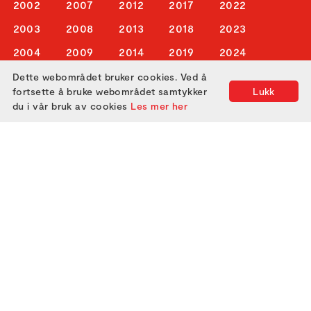
2002
2007
2012
2017
2022
2003
2008
2013
2018
2023
2004
2009
2014
2019
2024
Dette webområdet bruker cookies. Ved å
fortsette å bruke webområdet samtykker
Lukk
ABOUT US
du i vår bruk av cookies
Les mer her
ATTEND
GET IN TOUCH