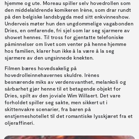
hjemme og ute. Moreau spiller selv hovedrollen som
den middelaldrende komikeren Irène, som drar rundt
på den belgiske landsbygda med sitt enkvinneshow.
Underveis møter hun den ungdommelige vagabonden
Dries, en omfarende, fri sjel som lar seg sjarmere av
showet hennes. Til tross for gjentatte telefoniske
påminnelser om livet som venter på henne hjemme
hos familien, klarer hun ikke å la være å la seg
sjarmere av den ungsinnede knekten.
Filmen bæres hovedsakelig på
hovedrolleinnehavernes skuldre. Irènes
besnærende miks av verdensvanthet, melankoli og
sårbarhet gjør henne til et betagende objekt for
Dries, spilt av den joviale Wim Willaert. Det vare
forholdet spiller seg sakte, men sikkert ut i
skittenvakre scenarier, fra baren på
enstjerneshotellet til det romantiske lysskjæret fra et
oljeraffineri.