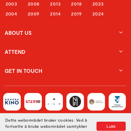
2003
2008
2013
2018
2023
2004
2009
2014
2019
2024
ABOUT US
ATTEND
GET IN TOUCH
Dette webområdet bruker cookies. Ved å
fortsette å bruke webområdet samtykker
Lukk