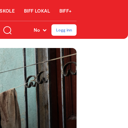
 SKOLE
BIFF LOKAL
BIFF+
No
Logg inn