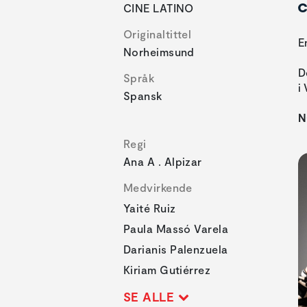
c
CINE LATINO
Originaltittel
E
Norheimsund
D
Språk
i
Spansk
N
Regi
Ana A . Alpizar
Medvirkende
Yaité Ruiz
Paula Massó Varela
Darianis Palenzuela
Kiriam Gutiérrez
SE ALLE