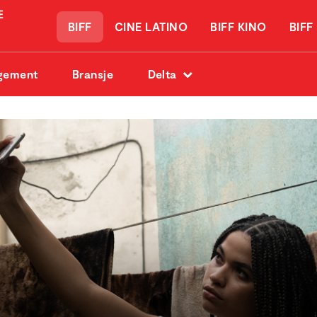
BIFF
CINE LATINO
BIFF KINO
BIFF
gement
Bransje
Delta