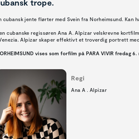
ubansk trope.
n cubansk jente flørter med Svein fra Norheimsund. Kan h
en cubanske regissøren Ana A. Alpizar velskrevne kortfil
 Venezia. Alpizar skaper effektivt et troverdig portrett med 
ORHEIMSUND vises som forfilm på PARA VIVIR fredag 6. ma
Regi
Ana A . Alpizar