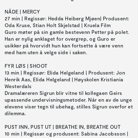
NÅDE | MERCY
27 min | Regissør: Hedda Heiberg Mjøen| Produsent:
Oda Kruse, Stian Holt Skjelstad | Kruela Film
Guro møter på sin gamle bestevenn Petter på polet.
Han er nylig anklaget for overgrep, og Guro er
usikker på hvorvidt hun kan fortsette å være venn
med ham uten å velge side i saken.
FYR LØS | SHOOT
13 min | Regissør: Elida Helgeland | Produsent: Jon
Henrik Aas, Elida Helgeland | Høyskolen Kristiania
Westerdals
Dramalæreren Sigrun blir vitne til kollegaen Geirs
upassende undervisningsmetoder. Når en av de unge
elevene viser tegn til ubehag, stilles Sigrun overfor et
dilemma.
PUST INN, PUST UT | BREATHE IN, BREATHE OUT
10 min | Regissør og produsent: Sabina Jacobsson |