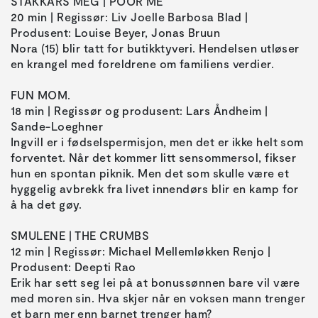
STAKKARS MEG | POOR ME
20 min | Regissør: Liv Joelle Barbosa Blad |
Produsent: Louise Beyer, Jonas Bruun
Nora (15) blir tatt for butikktyveri. Hendelsen utløser
en krangel med foreldrene om familiens verdier.
FUN MOM.
18 min | Regissør og produsent: Lars Åndheim |
Sande-Loeghner
Ingvill er i fødselspermisjon, men det er ikke helt som
forventet. Når det kommer litt sensommersol, fikser
hun en spontan piknik. Men det som skulle være et
hyggelig avbrekk fra livet innendørs blir en kamp for
å ha det gøy.
SMULENE | THE CRUMBS
12 min | Regissør: Michael Mellemløkken Renjo |
Produsent: Deepti Rao
Erik har sett seg lei på at bonussønnen bare vil være
med moren sin. Hva skjer når en voksen mann trenger
et barn mer enn barnet trenger ham?