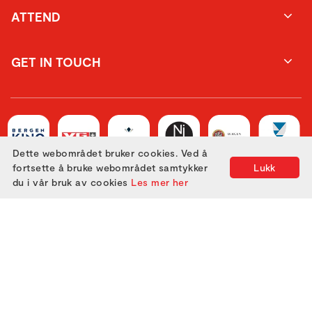
ATTEND
GET IN TOUCH
Dette webområdet bruker cookies. Ved å
fortsette å bruke webområdet samtykker
Lukk
du i vår bruk av cookies
Les mer her
Utviklet med
av
Filmgrail!