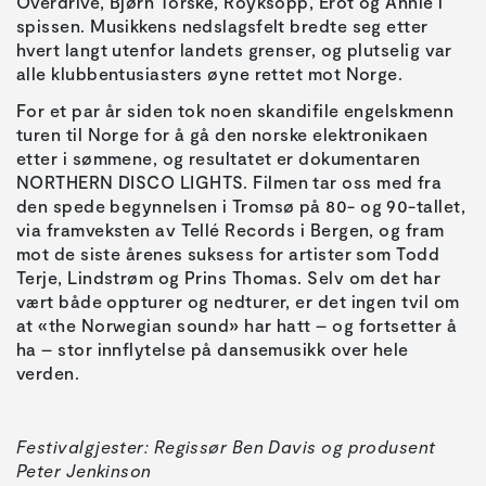
Overdrive, Bjørn Torske, Röyksopp, Erot og Annie i
spissen. Musikkens nedslagsfelt bredte seg etter
hvert langt utenfor landets grenser, og plutselig var
alle klubbentusiasters øyne rettet mot Norge.
For et par år siden tok noen skandifile engelskmenn
turen til Norge for å gå den norske elektronikaen
etter i sømmene, og resultatet er dokumentaren
NORTHERN DISCO LIGHTS. Filmen tar oss med fra
den spede begynnelsen i Tromsø på 80- og 90-tallet,
via framveksten av Tellé Records i Bergen, og fram
mot de siste årenes suksess for artister som Todd
Terje, Lindstrøm og Prins Thomas. Selv om det har
vært både oppturer og nedturer, er det ingen tvil om
at «the Norwegian sound» har hatt – og fortsetter å
ha – stor innflytelse på dansemusikk over hele
verden.
Festivalgjester: Regissør Ben Davis og produsent
Peter Jenkinson