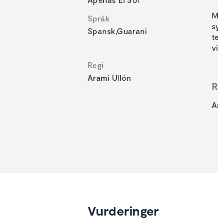
M
Språk
s
Spansk,Guarani
t
v
Regi
Arami Ullón
R
A
Vurderinger