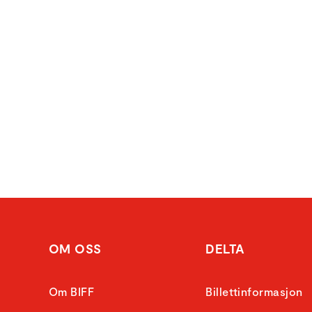
OM OSS
DELTA
Om BIFF
Billettinformasjon