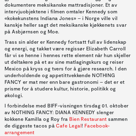
dokumentere meksikanske mattradisjoner. Et av
intervjuobjektene i filmen omtaler Kennedy som
«kokekunstens Indiana Jones» – i Norge ville vil
kanskje heller sagt det meksikanske kjøkkenets svar
på Asbjørnsen og Moe.
Trass sin alder er Kennedy fortsatt full av lidenskap
og energi, og takket være regissør Elizabeth Carroll
får vi se henne i hennes rette element når hun skjeller
ut deltakere på et av sine matlagingskurs og reiser
Mexico på kryss og tvers for å gjøre research. I den
underholdende og appetittvekkende NOTHING
FANCY er mat mer enn bare gastronomi – det er et
prisme for å studere kultur, historie, politikk og
økologi.
I forbindelse med BIFF-visningen tirsdag 01. oktober
av NOTHING FANCY: DIANA KENNEDY slenger
kokkene Kamilla og Roy fra
Bien Restaurant
sammen
de diggeste tacos på
Cafe Legal
!
Facebook-
arrangement