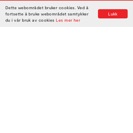
2004
2009
2014
2019
2024
Dette webområdet bruker cookies. Ved å
fortsette å bruke webområdet samtykker
Lukk
du i vår bruk av cookies
Les mer her
ABOUT US
ATTEND
GET IN TOUCH