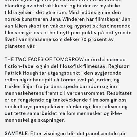
blanding av abstrakt kunst og bilder av mystiske
tildragelser i det ytre rom. Med lyddesign av den
norske kunstneren Jana Winderen har filmskaper Jan
van IJken skapt en vakker og hypnotisk fascinerende
film som gir oss et helt nytt perspektiv på det yrende
livet i vannmassene som dekker 70 prosent av
planeten vår.
THE TWO FACES OF TOMORROW er én del science
fiction-fabel og én del filosofisk filmessay. Regissør
Patrick Hough tar utgangspunkt i den avgjørende
rollen alger har spilt i å forme livet på jorden, og
trekker linjer fra jordens spede barndom og inn i
menneskehetens fremtid i verdensrommet. Resultatet
er en fengslende og tankevekkende film som gir oss
radikalt nye perspektiver på økologi, kapitalisme og
det tette samarbeidet mellom mennesker og ikke-
menneskelige skapninger.
SAMTALE:
Etter visningen blir det panelsamtale på