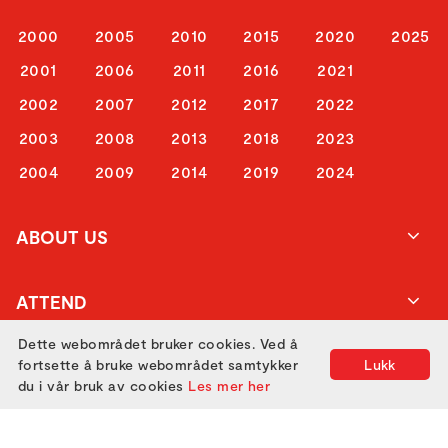
2000
2005
2010
2015
2020
2025
2001
2006
2011
2016
2021
2002
2007
2012
2017
2022
2003
2008
2013
2018
2023
2004
2009
2014
2019
2024
ABOUT US
ATTEND
Dette webområdet bruker cookies. Ved å
fortsette å bruke webområdet samtykker
Lukk
GET IN TOUCH
du i vår bruk av cookies
Les mer her