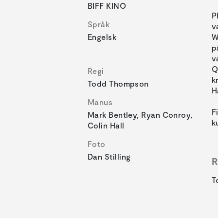
BIFF KINO
P
Språk
v
Engelsk
W
p
v
Q
Regi
k
Todd Thompson
H
Manus
F
Mark Bentley, Ryan Conroy,
k
Colin Hall
Foto
Dan Stilling
R
T