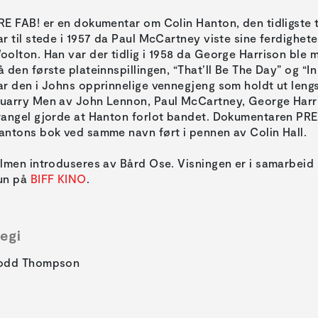
RE FAB! er en dokumentar om Colin Hanton, den tidligste 
ar til stede i 1957 da Paul McCartney viste sine ferdighet
oolton. Han var der tidlig i 1958 da George Harrison ble
å den første plateinnspillingen, “That’ll Be The Day” og “I
ar den i Johns opprinnelige vennegjeng som holdt ut lengst
uarry Men av John Lennon, Paul McCartney, George Harris
rangel gjorde at Hanton forlot bandet. Dokumentaren PRE
antons bok ved samme navn ført i pennen av Colin Hall.
ilmen introduseres av Bård Ose. Visningen er i samarbei
un på
BIFF KINO
.
egi
odd Thompson