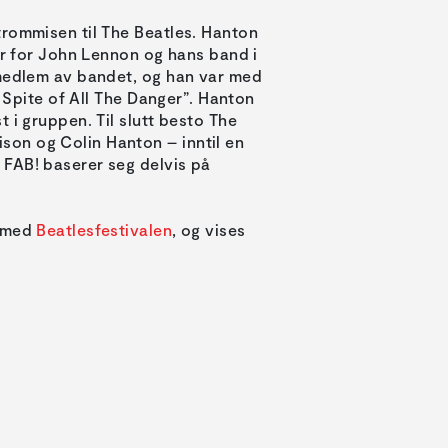
trommisen til The Beatles. Hanton
er for John Lennon og hans band i
 medlem av bandet, og han var med
n Spite of All The Danger”. Hanton
 i gruppen. Til slutt besto The
on og Colin Hanton – inntil en
 FAB! baserer seg delvis på
d med
Beatlesfestivalen
, og vises