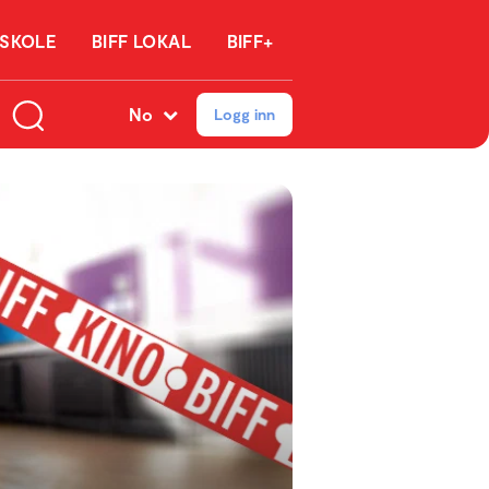
 SKOLE
BIFF LOKAL
BIFF+
No
Logg inn