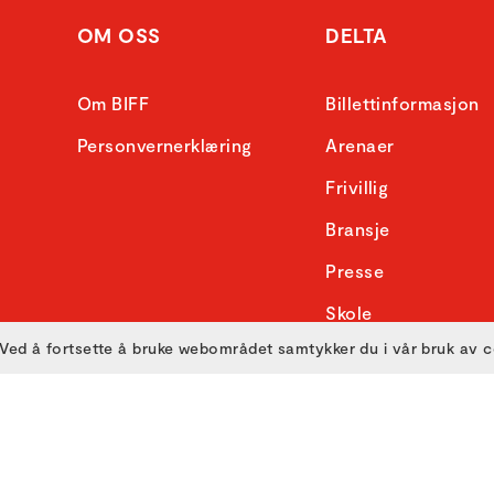
OM OSS
DELTA
Om BIFF
Billettinformasjon
Personvernerklæring
Arenaer
Frivillig
Bransje
Presse
Skole
Ved å fortsette å bruke webområdet samtykker du i vår bruk av 